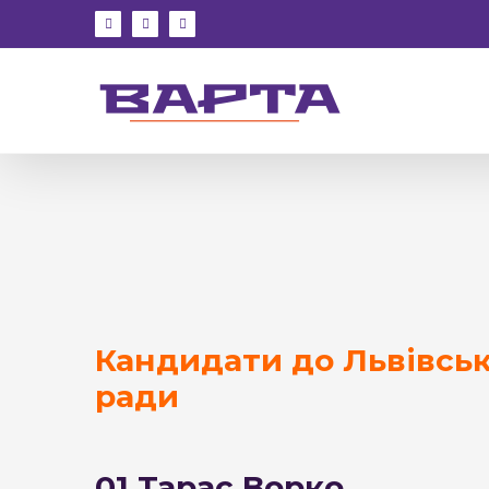
Skip
facebook
instagram
youtube
to
content
Кандидати до Львівськ
ради
01 Тарас Ворко