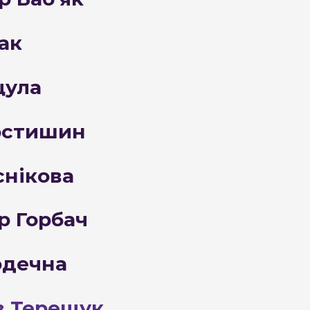
ак
щула
остишин
снікова
р Горбач
одечна
в Терещук