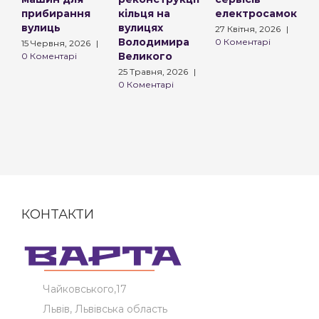
прибирання
кільця на
електросамокатів
о
вулиць
вулицях
27 Квітня, 2026
|
2
Володимира
0 Коментарі
0
15 Червня, 2026
|
Великого
0 Коментарі
25 Травня, 2026
|
0 Коментарі
КОНТАКТИ
Чайковського,17
Львів, Львівська область