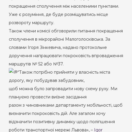
покращення сполучення між населеними пунктами.
Уже є розуміння, де буде розміщуватись місце
розвороту маршруту.
Також члени комісії обговорили питання покращення
сполучення в мікрорайоні Малоголосківська. За
словами Ігоря Зінкевича, надано протокольне
доручення напрацювати покроковість впровадження
маршрутів № 52 або №37.
“Також потрібно прийняти у власність міста
дорогу, яку побудував забудовник,
щоб можна було запровадити нову схему руху. Ми
плануємо провести виїзне засідання
разом з чиновниками департаменту мобільності, щоб
визначити покроковість дій. Але загалом хочу
відзначити позитивну динаміку щодо поліпшення
роботи транспортної мережі Львова», –
Igor