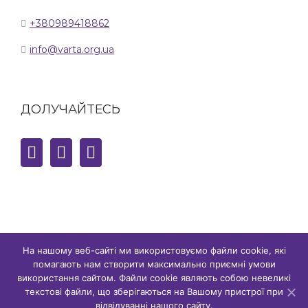
+380989418862
info@varta.org.ua
ДОЛУЧАЙТЕСЬ
На нашому веб-сайті ми використовуємо файли cookie, які
помагають нам створити максимально приємні умови
© Copyright,
2026 сайт є власністю ГО "ГР ВАРТА" | Всі права
використання сайтом. Файли cookie являють собою невеликі
захищено
текстові файли, що зберігаються на Вашому пристрої при
відвідуванні нашого сайту.