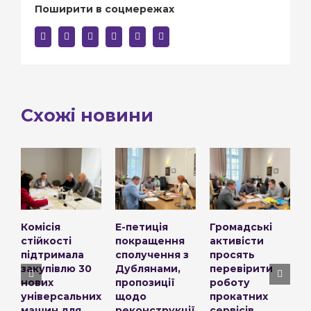
Поширити в соцмережах
facebook
twitter
linkedin
reddit
whatsapp
E-
mail:
Схожі новини
Комісія
Е-петиція
Громадські
І
стійкості
покращення
активісти
к
підтримала
сполучення з
просять
п
закупівлю 30
Дублянами,
перевірити
т
нових
пропозиції
роботу
с
універсальних
щодо
прокатних
м
машин для
реконструкції
сервісів
л