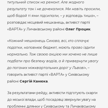
титульний список на ремонт. Але жодного
результату так і не дочекалися. Ми навіть просили,
щоб бодай ті ями підсипали, – у відповідь тиша
», –
розповідає місцевий мешканець, активіст партії
«ВАРТА» у Личаківському районі
Олег Процик
.
«
Кожний мешканець Сихова, всі, хто сплачує
податки, наповнює бюджет, мають право їздити
нормально. Тож своєю акцією ми хочемо не лише
подбати про безпеку водіїв, а й привернути увагу
до поганих міжквартальних доріг у Львові
», –
говорить активіст партії «ВАРТА» у Сихівському
районі
Сергій Канюка
.
За результатами рейду, активісти підготують скарги
до міської влади, щоб посадовці звернули увагу на
проблемні ділянки у Сихівському та Личаківському