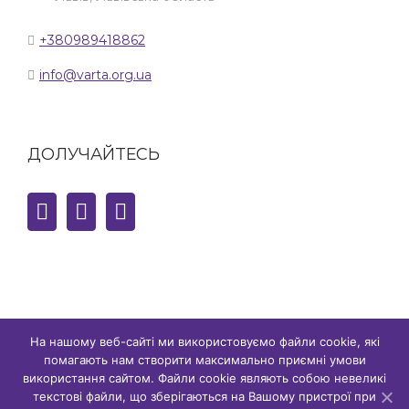
+380989418862
info@varta.org.ua
ДОЛУЧАЙТЕСЬ
На нашому веб-сайті ми використовуємо файли cookie, які
помагають нам створити максимально приємні умови
© Copyright,
2026 сайт є власністю ГО "ГР ВАРТА" | Всі права
використання сайтом. Файли cookie являють собою невеликі
захищено
текстові файли, що зберігаються на Вашому пристрої при