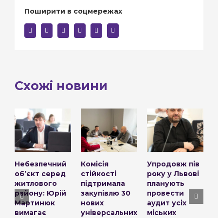
Поширити в соцмережах
facebook
twitter
linkedin
reddit
whatsapp
E-
mail:
Схожі новини
Небезпечний
Комісія
Упродовж пів
об’єкт серед
стійкості
року у Львові
в
житлового
підтримала
планують
у
району: Юрій
закупівлю 30
провести
с
Мартинюк
нових
аудит усіх
Л
вимагає
універсальних
міських
м