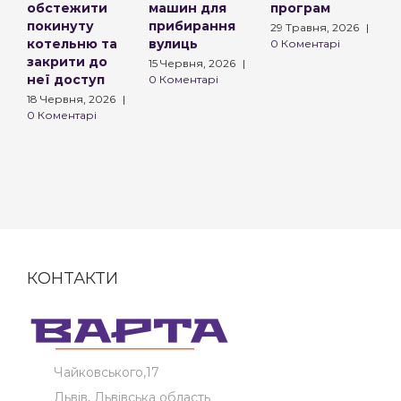
обстежити
машин для
програм
3
покинуту
прибирання
р
29 Травня, 2026
|
котельню та
вулиць
0 Коментарі
3
закрити до
0
15 Червня, 2026
|
неї доступ
0 Коментарі
18 Червня, 2026
|
0 Коментарі
КОНТАКТИ
Чайковського,17
Львів, Львівська область