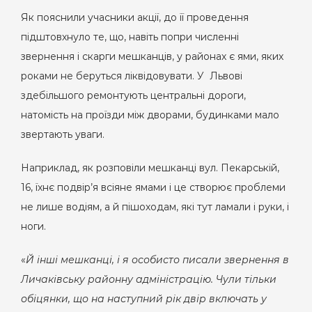
Як пояснили учасники акції, до її проведення
підштовхнуло те, що, навіть попри численні
звернення і скарги мешканців, у районах є ями, яких
роками не беруться ліквідовувати. У Львові
здебільшого ремонтують центральні дороги,
натомість на проїзди між дворами, будинками мало
звертають уваги.
Наприклад, як розповіли мешканці вул. Пекарській,
16, їхнє подвір’я всіяне ямами і це створює проблеми
не лише водіям, а й пішоходам, які тут ламали і руки, і
ноги.
«
Й інші мешканці, і я особисто писали звернення в
Личаківську районну адміністрацію. Чули тільки
обіцянки, що на наступний рік двір включать у