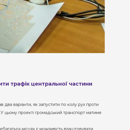
щити трафік центральної частини
 два варіанти, як запустити по колу рух проти
ч. У цьому проекті громадський транспорт матиме
 небагатьох місцях є можливість влаштовувати