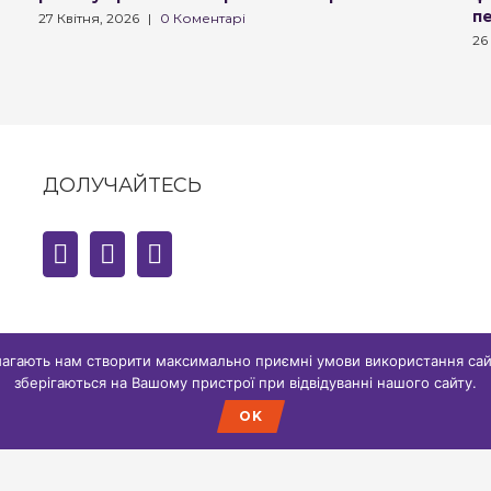
п
27 Квітня, 2026
|
0 Коментарі
26
ДОЛУЧАЙТЕСЬ
магають нам створити максимально приємні умови використання сай
зберігаються на Вашому пристрої при відвідуванні нашого сайту.
OK