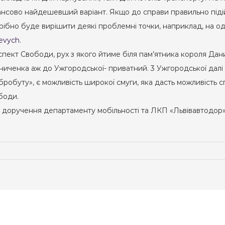
нсово найдешевший варіант. Якщо до справи правильно підійти
ібно буде вирішити деякі проблемні точки, наприклад, на одн
kevych
.
роспект Свободи, рух з якого йтиме біля пам’ятника короля Д
нниченка аж до Ужгородської- приватний. 3 Ужгородської дал
робуту», є можливість широкої смуги, яка дасть можливість 
ободи.
е доручення департаменту мобільності та ЛКП «Львівавтодо