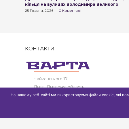
кільця на вулицях Володимира Великого
25 Травня, 2026
|
0 Коментарі
КОНТАКТИ
Чайковського,17
Львів, Львівська область
На нашому веб-сайті ми використовуємо файли cookie, які по
+380989418862
info@varta.org.ua