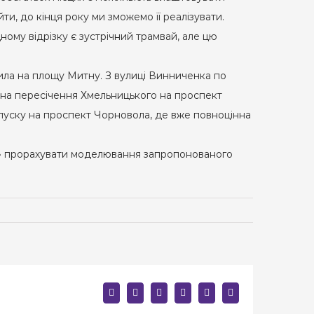
, до кінця року ми зможемо її реалізувати.
ому відрізку є зустрічний трамвай, але цю
анила на площу Митну. З вулиці Винниченка по
і на пересічення Хмельницького на проспект
спуску на проспект Чорновола, де вже повноцінна
р» прорахувати моделювання запропонованого
facebook
twitter
linkedin
reddit
whatsapp
E-
mail: