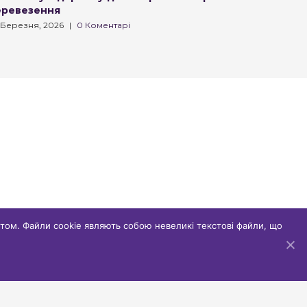
еревезення
транспо
 Березня, 2026
|
0 Коментарі
16 Лютого,
том. Файли cookie являють собою невеликі текстові файли, що