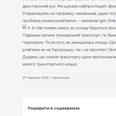
двосторонній рух. Ми шукали найпростіший і фіна
Розраховуємо на підтримку чиновників, адже потр
проблему можна розв’язати», – зазначив
Igor Zin
Зі слів голови комісії, за основу береться п
Підвальні їхатиме громадський транспорт, по Ви
Чорновола. Після того, як зменшилась площа «Доб
розв’язка як на Городоцьку, так і на проспект Св
Додамо, що комісія транспорту дала протокольн
малого транспортного кільця.
27 Червня, 2023
|
Транспорт
Поширити в соцмережах