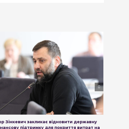
гор Зінкевич закликає відновити державну
Петиція
інансову підтримку для покриття витрат на
на вул. З