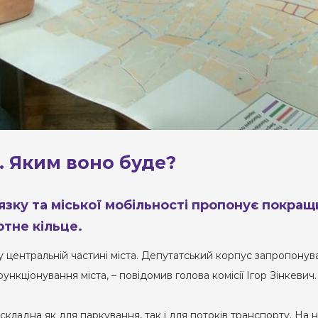
. Яким воно буде?
’язку та міської мобільності пропонує покра
тне кільце.
 центральній частині міста. Депутатський корпус запропонував
ункціонування міста, – повідомив голова комісії Ігор Зінкеви
а складна як для паркування, так і для потоків транспорту. На