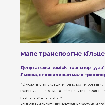
Мале транспортне кільце
Депутатська комісія транспорту, зв
Львова, впровадивши мале транспор
“Є можливість покращити транспортну розв’язку у
годинникової стрілки та забезпечити нормальне ф
повністю виділену смугу.
Усі львів’яни знають, що центральна частина міст