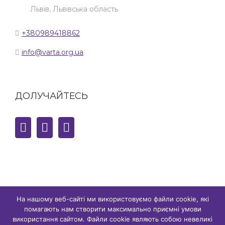
Львів, Львівська область
+380989418862
info@varta.org.ua
ДОЛУЧАЙТЕСЬ
На нашому веб-сайті ми використовуємо файли cookie, які
помагають нам створити максимально приємні умови
© Copyright,
2026 сайт є власністю ГО "ГР ВАРТА" | Всі права
використання сайтом. Файли cookie являють собою невеликі
захищено