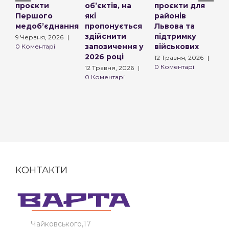
проєкти
обʼєктів, на
проєкти для
д
Першого
які
районів
к
медоб’єднання
пропонується
Львова та
б
здійснити
підтримку
т
9 Червня, 2026
|
запозичення у
військових
в
0 Коментарі
2026 році
12 Травня, 2026
|
4
0 Коментарі
|
12 Травня, 2026
|
0 Коментарі
КОНТАКТИ
Чайковського,17