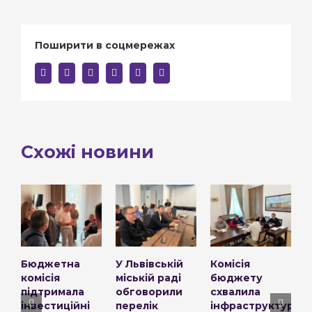
Поширити в соцмережах
facebook
twitter
linkedin
reddit
whatsapp
E-
mail:
Схожі новини
Бюджетна
У Львівській
Комісія
К
комісія
міській раді
бюджету
ф
підтримала
обговорили
схвалила
п
інвестиційні
перелік
інфраструктурні
к