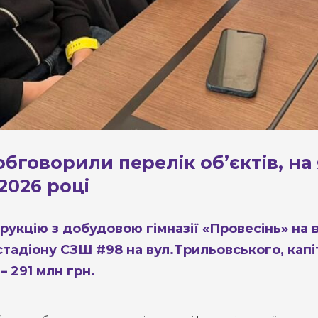
 обговорили перелік обʼєктів, на
2026 році
рукцію з добудовою гімназії «Провесінь» на 
адіону СЗШ #98 на вул.Трильовського, капіт
– 291 млн грн.