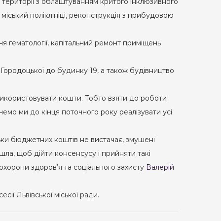
 території з облаштуванням критого інклюзивного
 міський поліклініці, реконструкція з прибудовою
ня гематології, капітальний ремонт приміщень
.Городоцької до будинку 19, а також будівництво
використовувати кошти. Тобто взяти до роботи
гнемо ми до кінця поточного року реалізувати усі
ьки бюджетних коштів не вистачає, змушені
шла, щоб дійти консенсусу і прийняти такі
 охорони здоров’я та соціального захисту
Валерій
сії Львівської міської ради.