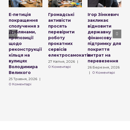
Е-петиція
Громадські
Ігор Зінкевич
П
покращення
активісти
закликає
р
сполучення з
просять
відновити
п
Дублянами,
перевірити
державну
т
пропозиції
роботу
фінансову
в
щодо
прокатних
підтримку для
з
реконструкції
сервісів
покриття
п
кільця на
електросамокатів
витрат на
к
вулицях
перевезення
т
27 Квітня, 2026
|
Володимира
0 Коментарі
26 Березня, 2026
1
Великого
|
0 Коментарі
0
25 Травня, 2026
|
0 Коментарі