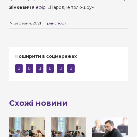
Зінкевич
в
ефірі
«Народне толк-шоу»
17 Березня, 2021
|
Транспорт
Поширити в соцмережах
facebook
twitter
linkedin
reddit
whatsapp
E-
mail:
Схожі новини