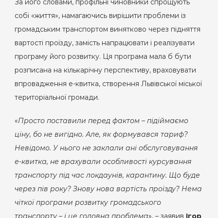
За його словами, профільні чиновники спрощують
собі «життя», намагаючись вирішити проблеми із
громадським транспортом винятково через підняття
вартості проїзду, замість напрацювати і реалізувати
програму його розвитку. Ця програма мала б бути
розписана на кількарічну перспективу, враховувати
впровадження е-квитка, створення Львівської міської
територіальної громади.
«
Просто поставили перед фактом – підіймаємо
ціну, бо не вигідно. Але, як формувався тариф?
Невідомо. У нього не заклали ані обслуговування
е-квитка, не врахували особливості курсування
транспорту під час локдаунів, карантину. Що буде
через пів року? Знову нова вартість проїзду? Нема
чіткої програми розвитку громадського
транспорту – і це головна проблема
», – заявив
Ігор