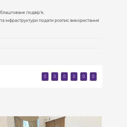
облаштоване подвір’я.
 та інфраструктури подати розпис використання
facebook
twitter
linkedin
reddit
whatsapp
E-
mail: