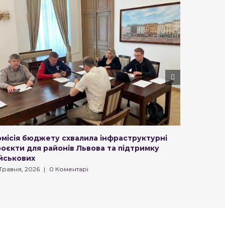
омісія бюджету схвалила інфраструктурні
Комісія 
роєкти для районів Львова та підтримку
донорств
ійськових
військо
 Травня, 2026
|
0 Коментарі
4 Березня