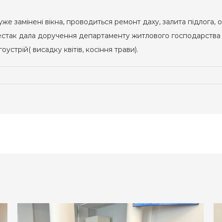
уже замінені вікна, проводиться ремонт даху, залита підлога, 
елестак дала доручення департаменту житлового господарства
оустрій( висадку квітів, косіння трави).