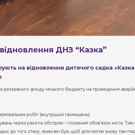
 відновлення ДНЗ “Казка”
рують на відновлення дитячого садка «Казка
ф
 із резервного фонду міського бюджету на проведення аварі
влювальних робіт (внутрішніх приміщень).
ань через ракетні обстріли – головний обов’язок міста. Тим 
ок до того стану, яким він був, щоб діти могли знову там пер