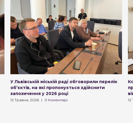
У Львівській міській раді обговорили перелік
К
обʼєктів, на які пропонується здійснити
п
запозичення у 2026 році
в
12 Травня, 2026
|
0 Коментарі
12