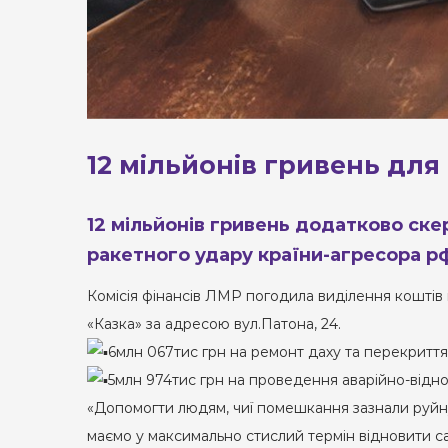
12 мільйонів гривень для
12 мільйонів гривень додатково ске
ракетного удару країни-агресора р
Комісія фінансів ЛМР погодила виділення коштів
«Казка» за адресою вул.Патона, 24.
6млн 067тис грн на ремонт даху та перекриття
5млн 974тис грн на проведення аварійно-відно
«Допомогти людям, чиї помешкання зазнали руйнув
маємо у максимально стислий термін відновити сад