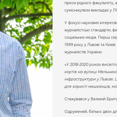
преси рідного факультету, 
сумісництвом викладає у ЛН
У фокусі наукових інтересів
журналістські стандарти, фе
соціальних медіа. Перші се
1999 року у Львові та Києві
журналістів України.
«У 2018-2020 роках висвіт
кортів на вулиці Мельника
інфраструктури у Львові. 
для користі мешканців, мо
Стажувався у Великій Брита
Одружений, батько двох ді