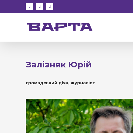
Skip
facebook
instagram
youtube
to
content
Залізняк Юрій
громадський діяч, журналіст