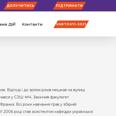
ДОЛУЧИТИСЬ
ПІДТРИМАТИ
ама ДІЙ
Контакти
VARTOVYI-2021
і. Відтоді і до зрілих років мешкав на вулиці
чався у СЗШ №4. Закінчив факультет
Франка. Всі роки навчання грав у збірній
 У 2006 році став асистентом кафедри української