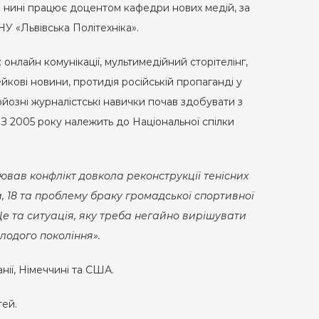
а нині працює доцентом кафедри нових медій, за
У «Львівська Політехніка».
: онлайн комунікації, мультимедійний сторітелінг,
йкові новини, протидія російській пропаганді у
рйозні журналістські навички почав здобувати з
. З 2005 року належить до Національної спілки
лював конфлікт довкола реконструкції тенісних
, 18 та проблему браку громадської спортивної
Це та ситуація, яку треба негайно вирішувати
лодого покоління».
нії, Німеччині та США.
тей.