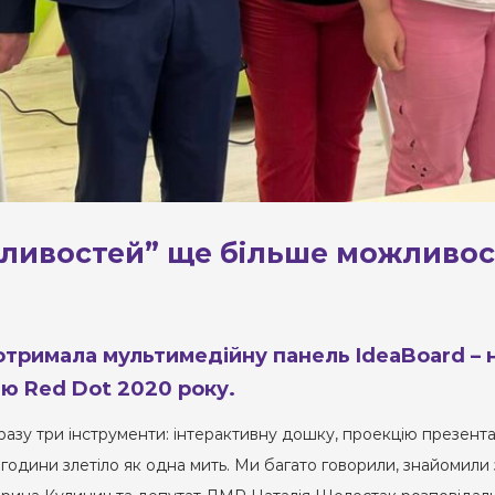
ливостей” ще більше можливост
отримала мультимедійну панель IdeaBoard – 
ію Red Dot 2020 року.
разу три інструменти: інтерактивну дошку, проекцію презент
 години злетіло як одна мить. Ми багато говорили, знайомили