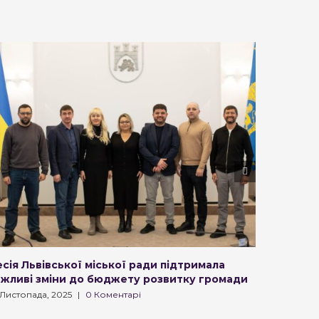
сія Львівської міської ради підтримала
“Буде д
ажливі зміни до бюджету розвитку громади
буде дод
Неля Ва
 Листопада, 2025
|
0 Коментарі
21 Листопа