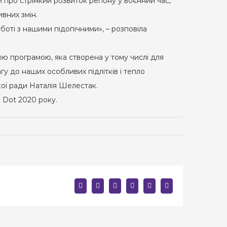
 про стрімкий розвиток регіону у воєнний час,
ивних змін.
оті з нашими підопічними», – розповіла
ю програмою, яка створена у тому числі для
у до наших особливих підлітків і тепло
ької ради Наталія Шелестак.
 Dot 2020 року.
facebook
twitter
linkedin
reddit
whatsapp
E-
mail: