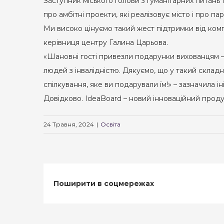
Заступник міського голови з гуманітарних питань
про амбітні проекти, які реалізовує місто і про п
Ми високо цінуємо такий жест підтримки від комп
керівниця центру Галина Царьова.
«Шановні гості привезли подарунки вихованцям –
людей з інвалідністю. Дякуємо, що у такий склад
спілкування, яке ви подарували їм!» – зазначила 
Довідково. IdeaBoard – новий інноваційний прод
24 Травня, 2024
|
Освіта
Поширити в соцмережах