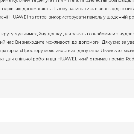
 Ірина Кулинич та депутат ЛМР Наталія Шелестак розповідали
артнерів, які допомагають Львову залишатись в авангарді позит
анії HUAWEI та готові використовувати панель у щоденній роб
 круту мультимедійну дошку для занять і ознайомили з чудово
ний час Ви знаходите можливості до допомоги! Дякуємо за уваг
ініціаторка «Простору можливостей», депутатка Львівської міс
укт для спільної роботи від HUAWEI, який отримав премію Red