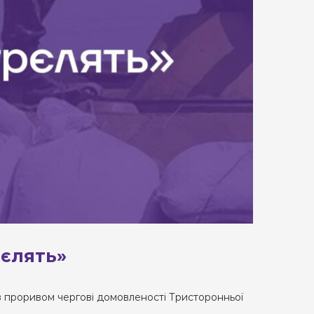
рєлять»
вав проривом чергові домовленості Тристоронньої