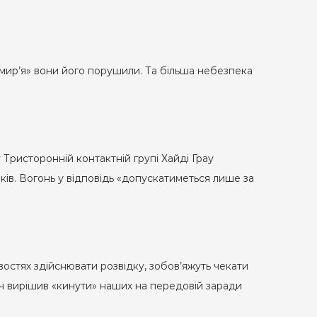
емир’я» вони його порушили. Та більша небезпека
ристоронній контактній групі Хайді Грау
ків. Вогонь у відповідь «допускатиметься лише за
остях здійснювати розвідку, зобов’яжуть чекати
ач вирішив «кинути» наших на передовій заради