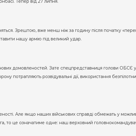
нбасі. Тепер від 27 липня.
няться. Зрештою, вже менш ніж за годину після початку «пер
тавити нашу армію під великий удар.
нових домовленостей. Зате спецпредставниця голови ОБСЄ у Т
орону потрапляють розвідувальні дії, використання безпілотни
еності. Але якщо наших військових справді обмежать у можлив
рога, то це означатиме одне: наш верховний головнокомандув