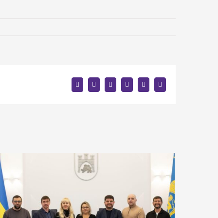
facebook
twitter
linkedin
reddit
whatsapp
E-
mail: