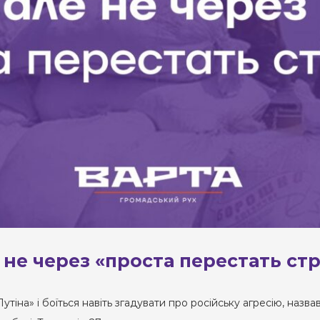
е не через «проста перестать ст
тіна» і боїться навіть згадувати про російську агресію, наз