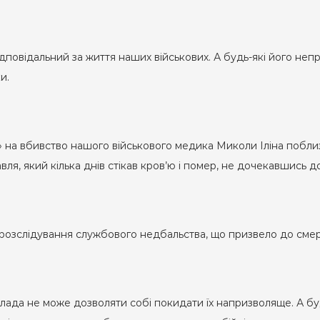
ідповідальний за життя наших військових. А будь-які його неп
и.
 на вбивство нашого військового медика Миколи Іліна поблиз
я, який кілька днів стікав кров’ю і помер, не дочекавшись д
озслідування службового недбальства, що призвело до смерт
 Влада не може дозволяти собі покидати їх напризволяще. А б