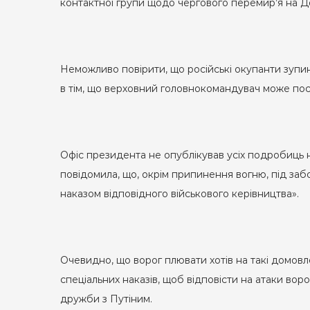
контактної групи щодо чергового перемир’я на До
Неможливо повірити, що російські окупанти зупи
в тім, що верховний головнокомандувач може пос
Офіс президента не опублікував усіх подробиць 
повідомила, що, окрім припинення вогню, під заб
наказом відповідного військового керівництва».
Очевидно, що ворог плювати хотів на такі домовл
спеціальних наказів, щоб відповісти на атаки во
дружби з Путіним.