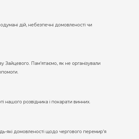
родумані дій, небезпечні домовленості чи
у Зайцевого. Пам’ятаємо, як не організували
опомоги.
і нашого розвідника і покарати винних.
удь-які домовленості щодо чергового перемир’я