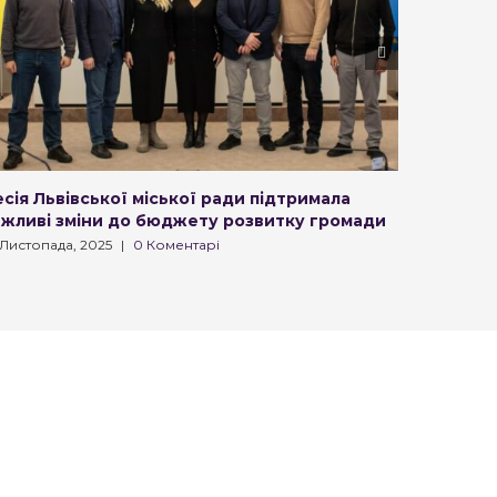
сія Львівської міської ради підтримала
“Буде д
ажливі зміни до бюджету розвитку громади
буде дод
Неля Ва
 Листопада, 2025
|
0 Коментарі
21 Листопа