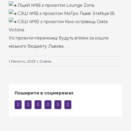
Ліцей №66 з проєктом Lounge Zone.
СЗШ №55 з проєктом МеТро Львів: SтаNція 55.
СЗШ №92 з проєктом Кіно-острівець Grata
Victoria.
Усі проекти-переможці будуть втілені за кошти
міського бюджету Львова.
1 Лютого, 2023
|
Освіта
Поширити в соцмережах
facebook
twitter
linkedin
reddit
whatsapp
E-
mail: