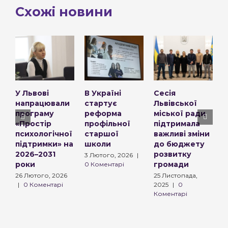
Схожі новини
У Львові
В Україні
Сесія
“
напрацювали
стартує
Львівської
д
програму
реформа
міської ради
ф
«Простір
профільної
підтримала
д
психологічної
старшої
важливі зміни
б
підтримки» на
школи
до бюджету
д
2026–2031
розвитку
з
3 Лютого, 2026
|
роки
громади
г
0 Коментарі
б
26 Лютого, 2026
25 Листопада,
Н
|
0 Коментарі
2025
|
0
Коментарі
2
|