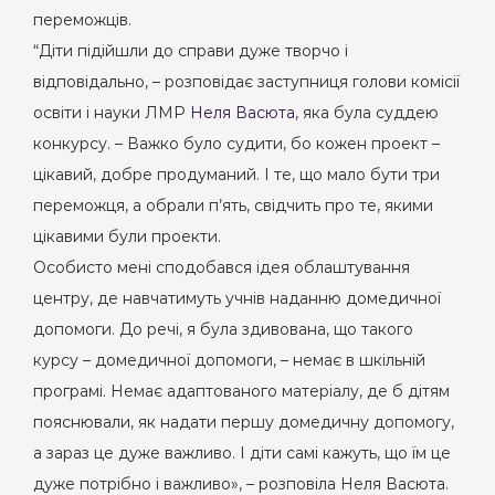
переможців.
“Діти підійшли до справи дуже творчо і
відповідально, – розповідає заступниця голови комісії
освіти і науки ЛМР
Неля Васюта
, яка була суддею
конкурсу. – Важко було судити, бо кожен проект –
цікавий, добре продуманий. І те, що мало бути три
переможця, а обрали п’ять, свідчить про те, якими
цікавими були проекти.
Особисто мені сподобався ідея облаштування
центру, де навчатимуть учнів наданню домедичної
допомоги. До речі, я була здивована, що такого
курсу – домедичної допомоги, – немає в шкільній
програмі. Немає адаптованого матеріалу, де б дітям
пояснювали, як надати першу домедичну допомогу,
а зараз це дуже важливо. І діти самі кажуть, що їм це
дуже потрібно і важливо», – розповіла Неля Васюта.