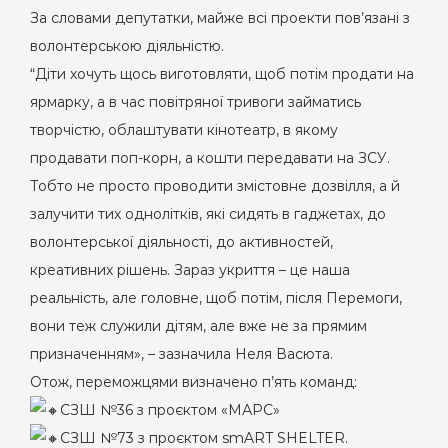
За словами депутатки, майже всі проекти пов’язані з
волонтерською діяльністю.
“Діти хочуть щось виготовляти, щоб потім продати на
ярмарку, а в час повітряної тривоги займатись
творчістю, облаштувати кінотеатр, в якому
продавати поп-корн, а кошти передавати на ЗСУ.
Тобто не просто проводити змістовне дозвілля, а й
залучити тих однолітків, які сидять в гаджетах, до
волонтерської діяльності, до активностей,
креативних рішень. Зараз укриття – це наша
реальність, але головне, щоб потім, після Перемоги,
вони теж служили дітям, але вже не за прямим
призначенням», – зазначила Неля Васюта.
Отож, переможцями визначено п’ять команд:
СЗШ №36 з проєктом «МАРС»
СЗШ №73 з проєктом smART SHELTER.