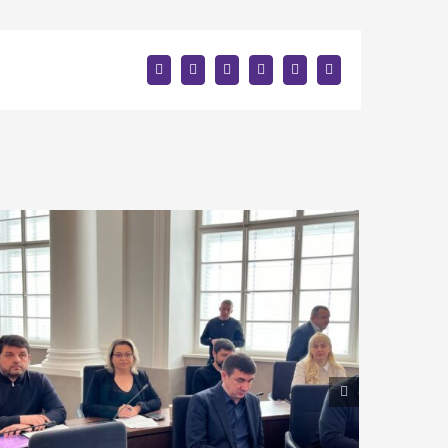
facebook
twitter
linkedin
reddit
whatsapp
E-
mail: