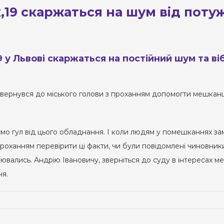
,19 скаржаться на шум від пот
 у Львові скаржаться на постійний шум та в
вернувся до міського голови з проханням допомогти мешканця
ємо гул від цього обладнання. І коли людям у помешканнях зам
проханням перевірити ці факти, чи були повідомлені чиновники
рювались. Андрію Івановичу, зверніться до суду в інтересах ме
ня.