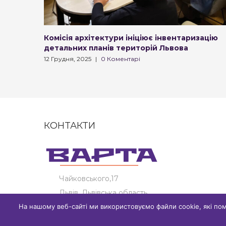
Комісія архітектури ініціює інвентаризацію
детальних планів територій Львова
12 Грудня, 2025
|
0 Коментарі
КОНТАКТИ
Чайковського,17
Львів, Львівська область
На нашому веб-сайті ми використовуємо файли cookie, які по
+380989418862