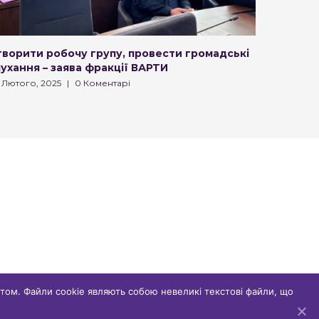
творити робочу групу, провести громадські
У Львов
ухання – заява фракції ВАРТИ
зони
 Лютого, 2025
|
0 Коментарі
19 Лютого,
том. Файли cookie являють собою невеликі текстові файли, що