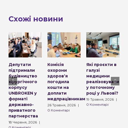
Схожі новини
Депутати
Комісія
Які проєкти в
У
підтримали
охорони
галузі
п
будівництво
здоровʼя
медицини
к
хірургічного
погодила
реалізовуватимут
р
корпусу
кошти на
у поточному
в
UNBROKEN у
доплати
році у Львові?
г
форматі
медпрацівникам
н
19 Травня, 2026
|
державно-
в
0 Коментарі
26 Травня, 2026
|
приватного
Ч
0 Коментарі
партнерства
6
К
18 Червня, 2026
|
0 Коментарі