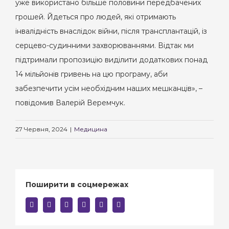
уже використано більше половини передбачених
грошей. Йдеться про людей, які отримають
інвалідність внаслідок війни, після трансплантацій, із
серцево-судинними захворюваннями. Відтак ми
підтримали пропозицію виділити додаткових понад
14 мільйонів гривень на цю програму, аби
забезпечити усім необхідним наших мешканців», –
повідомив Валерій Веремчук.
27 Червня, 2024
|
Медицина
Поширити в соцмережах
facebook
twitter
linkedin
reddit
whatsapp
E-
mail: