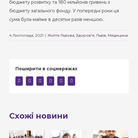
бюджету розвитку та 180 мільйонів гривень з
бюджету загального фонду. У попередні роки ця
сума була майже в десятки разів меншою.
4 Листопада, 2021
|
Життя Львова
,
Здоров'я
,
Львів
,
Медицина
Поширити в соцмережах
facebook
twitter
linkedin
reddit
whatsapp
E-
mail:
Схожі новини