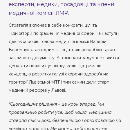
експерти, медики, посадовці та члени
медичної комісії ЛМР.
Стратегія включає в себе конкретні цілі та
індикатори покращення медичної сфери на наступні
декілька років. Голова медичної комісії Валерій
Веремчук став одним із ініціаторів розробки такого
важливого документу. А втілювати задумане в життя
депутати почали ще влітку, коли підтримали
концепцію розвитку галузі охорони здоров’я на
території Львівської МТГ і тим самим дали старт
медичній реформі у Львові.
“
Сьогоднішнє рішення – це крок вперед. Ми
продовжимо робити усе, щоб наша медицина
ставала якіснішою, безпечнішою і орієнтованою на
комфорт пацієнта. Ми маємо амбітні цілі і ми