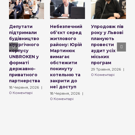
Депутати
Небезпечний
Упродовж пів
К
підтримали
об’єкт серед
року у Львові
о
будівництво
житлового
планують
з
хірургічного
району: Юрій
провести
п
корпусу
Мартинюк
аудит усіх
к
UNBROKEN у
вимагає
міських
д
форматі
обстежити
програм
м
державно-
покинуту
29 Травня, 2026
|
2
приватного
котельню та
0 Коментарі
0
партнерства
закрити до
неї доступ
18 Червня, 2026
|
0 Коментарі
18 Червня, 2026
|
0 Коментарі