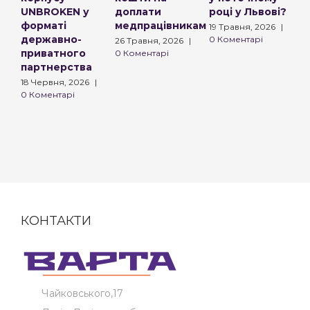
UNBROKEN у
доплати
році у Львові?
г
форматі
медпрацівникам
н
19 Травня, 2026
|
державно-
в
0 Коментарі
26 Травня, 2026
|
приватного
Ч
0 Коментарі
партнерства
6
К
18 Червня, 2026
|
0 Коментарі
КОНТАКТИ
Чайковського,17