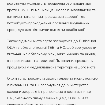
розглянули можливість першочергової вакцинації
проти COVID-19 мешканців Львова із інвалідністю та
важкими патологіями і розладами здоров’я, які
потребують проходження постійних лікувальних
процедур для підтримки життя чи реабілітації.
Також від імені міста варто звернутися до Львівської
ОДА та обласної комісії ТЕБ та НС, щоб врегулювати
питання і на обласному рівні, адже чимало пацієнтів,
які проживають на території Львівщини, проходять
процедури у медзакладах на території нашого міста.
Окрім того, просимо міського голову та міську комісію
із питань ТЕБ та НС звернутися до Міністерства
охорони здоров’я із пропозицією внести зміни до
Національного плану вакцинації від COVID-19 та
«дорожньої карти» та доповнити перелік