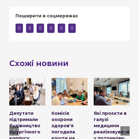
Поширити в соцмережах
facebook
twitter
linkedin
reddit
whatsapp
E-
mail:
Схожі новини
Депутати
Комісія
Які проєкти в
У
підтримали
охорони
галузі
п
будівництво
здоровʼя
медицини
к
хірургічного
погодила
реалізовуватимут
р
корпусу
кошти на
у поточному
в