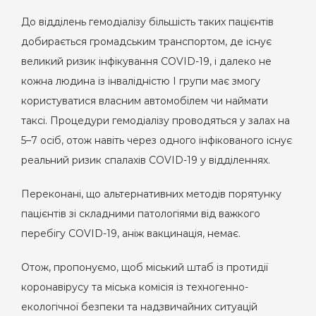
До відділень гемодіалізу більшість таких пацієнтів
добирається громадським транспортом, де існує
великий ризик інфікування COVID-19, і далеко не
кожна людина із інвалідністю І групи має змогу
користуватися власним автомобілем чи наймати
таксі. Процедури гемодіалізу проводяться у залах на
5–7 осіб, отож навіть через одного інфікованого існує
реальний ризик спалахів COVID-19 у відділеннях.
Переконані, що альтернативних методів порятунку
пацієнтів зі складними патологіями від важкого
перебігу COVID-19, аніж вакцинація, немає.
Отож, пропонуємо, щоб міський штаб із протидії
коронавірусу та міська комісія із техногенно-
екологічної безпеки та надзвичайних ситуацій