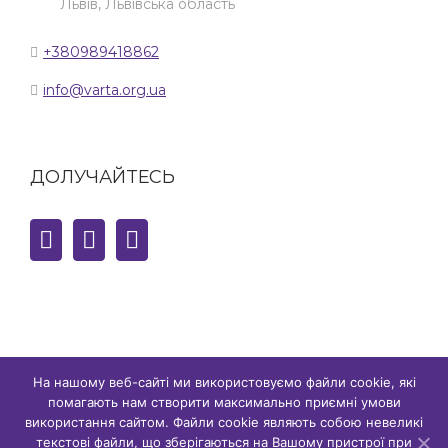
Львів, Львівська область
+380989418862
info@varta.org.ua
ДОЛУЧАЙТЕСЬ
На нашому веб-сайті ми використовуємо файли cookie, які
помагають нам створити максимально приємні умови
© Copyright,
2026 сайт є власністю ГО "ГР ВАРТА" | Всі права
використання сайтом. Файли cookie являють собою невеликі
захищено
текстові файли, що зберігаються на Вашому пристрої при