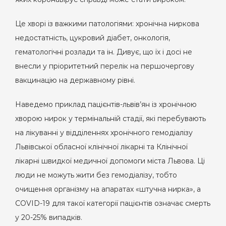
Це хворі із важкими патологіями: хронічна ниркова
недостатність, цукровий діабет, онкологія,
гематологічні розлади та ін. Дивує, що їх і досі не
внесли у пріоритетний перелік на першочергову
вакцинацію на державному рівні.
Наведемо приклад пацієнтів-львів’ян із хронічною
хворою нирок у термінальній стадії, які перебувають
на лікуванні у відділеннях хронічного гемодіалізу
Львівської обласної клінічної лікарні та Клінічної
лікарні швидкої медичної допомоги міста Львова. Ці
люди не можуть жити без гемодіалізу, тобто
очищення організму на апаратах «штучна нирка», а
COVID-19 для такої категорії пацієнтів означає смерть
у 20-25% випадків.