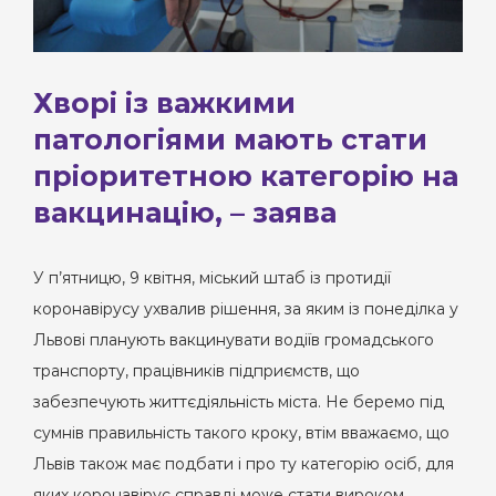
Хворі із важкими
патологіями мають стати
пріоритетною категорію на
вакцинацію, – заява
У п’ятницю, 9 квітня, міський штаб із протидії
коронавірусу ухвалив рішення, за яким із понеділка у
Львові планують вакцинувати водіїв громадського
транспорту, працівників підприємств, що
забезпечують життєдіяльність міста. Не беремо під
сумнів правильність такого кроку, втім вважаємо, що
Львів також має подбати і про ту категорію осіб, для
яких коронавірус справді може стати вироком.