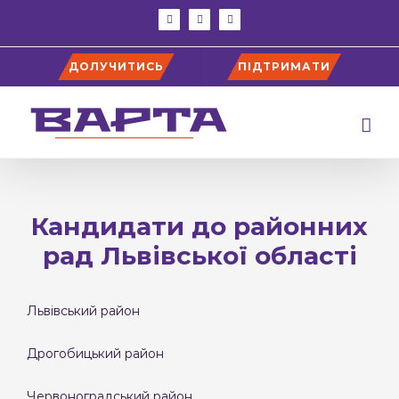
Skip
facebook
instagram
youtube
to
content
ДОЛУЧИТИСЬ
ПІДТРИМАТИ
Кандидати до районних
рад Львівської області
Львівський район
Дрогобицький район
Червоноградський район