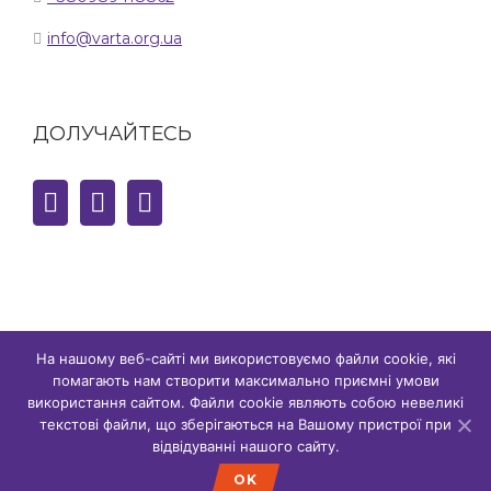
info@varta.org.ua
ДОЛУЧАЙТЕСЬ
На нашому веб-сайті ми використовуємо файли cookie, які
помагають нам створити максимально приємні умови
© Copyright,
2026 сайт є власністю ГО "ГР ВАРТА" | Всі права
використання сайтом. Файли cookie являють собою невеликі
захищено
текстові файли, що зберігаються на Вашому пристрої при
відвідуванні нашого сайту.
facebook
instagram
youtube
OK