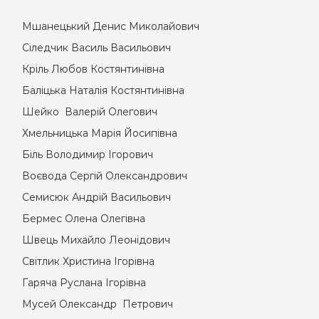
Мшанецький Денис Миколайович
Сіледчик Василь Васильович
Кріль Любов Костянтинівна
Баліцька Наталія Костянтинівна
Шейко Валерій Олегович
Хмельницька Марія Йосипівна
Біль Володимир Ігорович
Воєвода Сергій Олександрович
Семисюк Андрій Васильович
Бермес Олена Олегівна
Швець Михайло Леонідович
Світлик Христина Ігорівна
Гаряча Руслана Ігорівна
Мусей Олександр Петрович