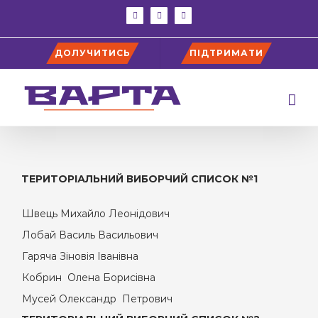
Skip
facebook
instagram
youtube
to
content
ДОЛУЧИТИСЬ
ПІДТРИМАТИ
ТЕРИТОРІАЛЬНИЙ ВИБОРЧИЙ СПИСОК №1
Швець Михайло Леонідович
Лобай Василь Васильович
Гаряча Зіновія Іванівна
Кобрин Олена Борисівна
Мусей Олександр Петрович